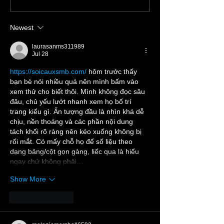
Organization On Your
Wedding Day
Newest
laurasanms311989
Jul 28
https://soicauxsmb.com/
 hôm trước thấy 
bạn bè nói nhiều quá nên mình bấm vào 
xem thử cho biết thôi. Mình không đọc sâu 
đâu, chủ yếu lướt nhanh xem họ bố trí 
trang kiểu gì. Ấn tượng đầu là nhìn khá dễ 
chịu, nền thoáng và các phần nội dung 
tách khối rõ ràng nên kéo xuống không bị 
rối mắt. Có mấy chỗ họ để số liệu theo 
dạng bảng/cột gọn gàng, liếc qua là hiểu 
ngay chứ không phải…
Show More
Like
Reply