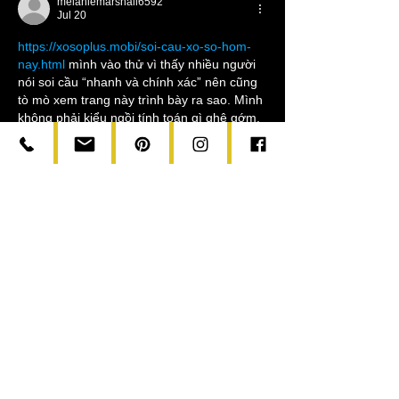
melaniemarshall6592
Jul 20
https://xosoplus.mobi/soi-cau-xo-so-hom-
nay.html
 mình vào thử vì thấy nhiều người 
nói soi cầu “nhanh và chính xác” nên cũng 
tò mò xem trang này trình bày ra sao. Mình 
không phải kiểu ngồi tính toán gì ghê gớm, 
chủ yếu xem đọc có dễ chịu không thôi. 
Vừa mở lên là thấy họ để luôn mốc 
giờ/ngày ở đầu bài (kiểu Thứ 2, 20/07/2026 
- 06:00) nên cảm giác yên tâm là nội dung 
có cập nhật, khỏi phải đoán bài cũ…
Show More
Like
Reply
elsiebre.we.r1.6.921
Jul 06
https://keonhacai55.lol/
 hôm trước mình 
thấy mọi người share nên bấm vào ngó thử 