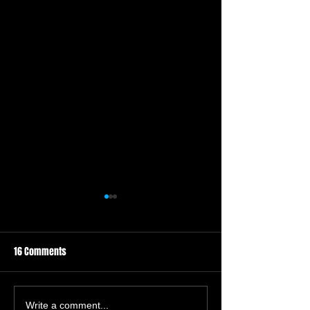
16 Comments
Prom "Then and N
The Importance of
Write a comment...